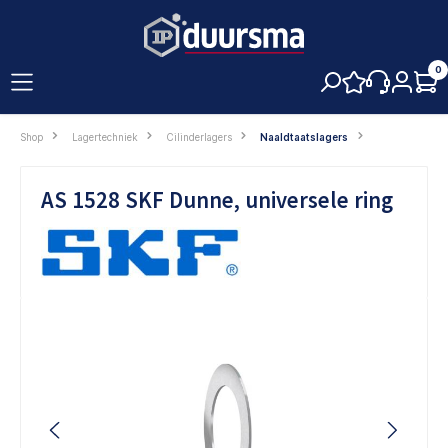
hoofdinhoud
0
Shop
Lagertechniek
Cilinderlagers
Naaldtaatslagers
AS 1528 SKF Dunne, universele ring
Afbeeldingengalerij overslaan