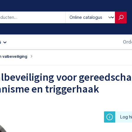
iken
s
Ord
valbeveiliging
lbeveiliging voor gereedscha
nisme en triggerhaak
Log hi