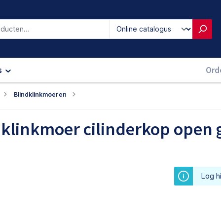
iken
s
Ord
Blindklinkmoeren
dklinkmoer cilinderkop open 
Log hi