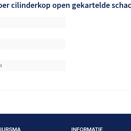
oer cilinderkop open gekartelde scha
t
DUURSMA
INFORMATIE