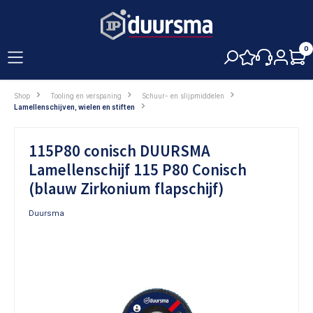
hoofdinhoud
0
Shop
Tooling en verspaning
Schuur- en slijpmiddelen
Lamellenschijven, wielen en stiften
115P80 conisch DUURSMA
Lamellenschijf 115 P80 Conisch
(blauw Zirkonium flapschijf)
Duursma
Afbeeldingengalerij overslaan