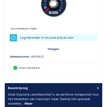
Deze afbeelding kan afwijken
Log hieronder in om jouw prijs te zien
Inloggen
Artikelnummer:
GB09822
Direct leverbaar
Beschrijving
Deze Duursma Lamellenschijf is de perfecte instapschijf voor
het bewerken van roestvast staal. Dankzij het speciaal
ontwikke…
Meer