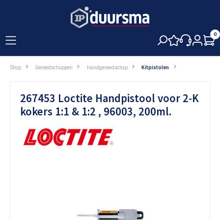
hoofdinhoud
0
Shop
Gereedschappen
Handgereedschap
Kitpistolen
267453 Loctite Handpistool voor 2-K
kokers 1:1 & 1:2 , 96003, 200ml.
Afbeeldingengalerij overslaan